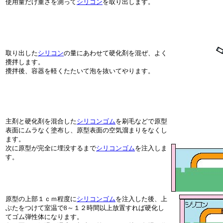
使用量だけ重さを測って
シリコン
を取り出します。
取り出した
シリコン
の量にあわせて硬化剤を混ぜ、よく
攪拌します。
攪拌後、容器を軽くたたいて泡を抜いてやります。
主剤と硬化剤を混合した
シリコンゴム
を刷毛などで原型
表面にムラなく塗布し、原型表面の空気溜まりをなくし
ます。
次に原型が完全に埋没するまで
シリコンゴム
を注入しま
す。
原型の上部１ｃｍ程度に
シリコンゴム
を注入した後、上
ぶたをつけて室温で8～１２時間以上放置すれば硬化し
てゴム弾性体になります。