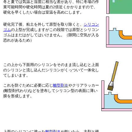
冬と夏では気温と湿度に相当な差があり、特に冬場の作
業可能時間や硬化時間は夏の2倍近くかかりますので、
硬化を早くしたい場合は室温を高めにします。
硬化完了後、粘土を外して原型を取り除くと、
シリコン
ゴム
の上型が完成しますがこの段階では原型とシリコン
ゴムはまだはがしてはいけません。（隙間に空気が入る
恐れがあるため）
この上から下面用のシリコンをそのまま流し込むと上面
のシリコンと流し込んだシリコンがくっついて一体化し
てしまいます。
これを防ぐために必要に応じ
離型剤Ｂ
やクリアラッカー
(離型剤代わり)などを塗布してシリコン型の表面に薄い
膜を形成します。
上面のシリコンに塗った
離型剤Ｂ
が乾いたら、主剤と硬