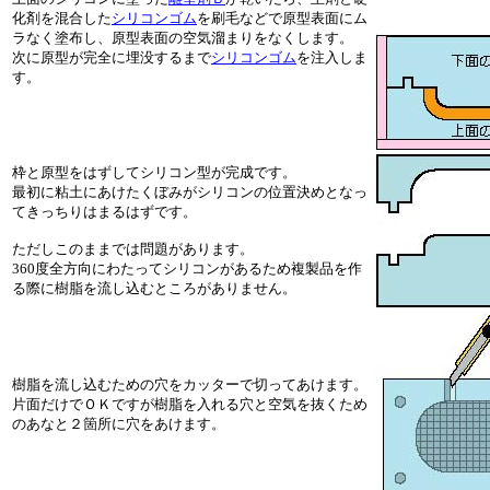
化剤を混合した
シリコンゴム
を刷毛などで原型表面にム
ラなく塗布し、原型表面の空気溜まりをなくします。
次に原型が完全に埋没するまで
シリコンゴム
を注入しま
す。
枠と原型をはずしてシリコン型が完成です。
最初に粘土にあけたくぼみがシリコンの位置決めとなっ
てきっちりはまるはずです。
ただしこのままでは問題があります。
360度全方向にわたってシリコンがあるため複製品を作
る際に樹脂を流し込むところがありません。
樹脂を流し込むための穴をカッターで切ってあけます。
片面だけでＯＫですが樹脂を入れる穴と空気を抜くため
のあなと２箇所に穴をあけます。