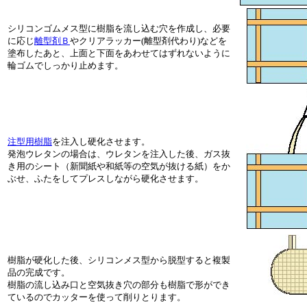
シリコンゴムメス型に樹脂を流し込む穴を作成し、必要
に応じ
離型剤Ｂ
やクリアラッカー(離型剤代わり)などを
塗布したあと、上面と下面をあわせてはずれないように
輪ゴムでしっかり止めます。
注型用樹脂
を注入し硬化させます。
発泡ウレタンの場合は、ウレタンを注入した後、ガス抜
き用のシート（新聞紙や和紙等の空気が抜ける紙）をか
ぶせ、ふたをしてプレスしながら硬化させます。
樹脂が硬化した後、シリコンメス型から脱型すると複製
品の完成です。
樹脂の流し込み口と空気抜き穴の部分も樹脂で形ができ
ているのでカッターを使って削りとります。