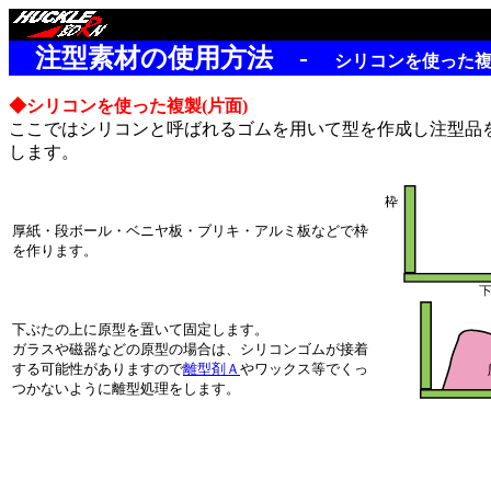
余白
注型素材の使用方法 -
シリコンを使った複
◆シリコンを使った複製(片面)
ここではシリコンと呼ばれるゴムを用いて型を作成し注型品
します。
厚紙・段ボール・ベニヤ板・ブリキ・アルミ板などで枠
を作ります。
下ぶたの上に原型を置いて固定します。
ガラスや磁器などの原型の場合は、シリコンゴムが接着
する可能性がありますので
離型剤Ａ
やワックス等でくっ
つかないように離型処理をします。