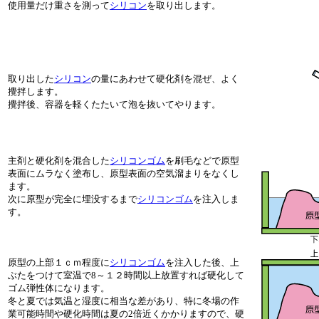
使用量だけ重さを測って
シリコン
を取り出します。
取り出した
シリコン
の量にあわせて硬化剤を混ぜ、よく
攪拌します。
攪拌後、容器を軽くたたいて泡を抜いてやります。
主剤と硬化剤を混合した
シリコンゴム
を刷毛などで原型
表面にムラなく塗布し、原型表面の空気溜まりをなくし
ます。
次に原型が完全に埋没するまで
シリコンゴム
を注入しま
す。
原型の上部１ｃｍ程度に
シリコンゴム
を注入した後、上
ぶたをつけて室温で8～１２時間以上放置すれば硬化して
ゴム弾性体になります。
冬と夏では気温と湿度に相当な差があり、特に冬場の作
業可能時間や硬化時間は夏の2倍近くかかりますので、硬