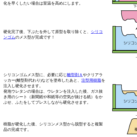
化を早くしたい場合は室温を高めにします。
硬化完了後、下ぶたを外して原型を取り除くと、
シリコ
ンゴム
のメス型が完成です！
シリコンゴムメス型に、必要に応じ
離型剤Ａ
やクリアラ
ッカー(離型剤代わり)などを塗布したあと、
注型用樹脂
を
注入し硬化させます。
発泡ウレタンの場合は、ウレタンを注入した後、ガス抜
き用のシート（新聞紙や和紙等の空気が抜ける紙）をか
ぶせ、ふたをしてプレスしながら硬化させます。
樹脂が硬化した後、シリコンメス型から脱型すると複製
品の完成です。