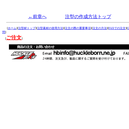
←前章へ
注型の作成方法トップ
[
ホーム
][
注型材トップ
][
注型素材の使用方法
][
注文の際の重要事項
][
注文の方法
][
FAXでの注文
][
問
]
ご注文
[
]