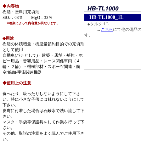
◆内容物
樹脂・塗料用充填剤
HB-TL1000_1L
SiO
：63％ MgO：33％
2
※種類によって内容量が異なります。
タルク１L
◆
→
こちら
にて他の備品
す。
◆用途
余白
樹脂の体積増量・樹脂量節約目的での充填剤
として使用
自動車(パテとして)・建築・店舗・補強・ホ
ビー用品・音響用品・レース関係車両（４
輪・２輪）・機械部材・スポーツ関連・航
空/船舶/宇宙関連機器
余白
◆使用上の注意
余白
食べたり、吸ったりしないようにして下さ
余白
い。特に小さな子供には触れないようにして
余白
下さい。
余白
皮膚に付着した場合は石鹸水で洗い流して下
余白
余
さい。
マスク・手袋等保護具をして作業を行って下
さい。
その他、取説の注意をよく読んでご使用下さ
い。