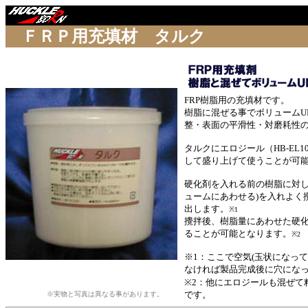
余白
ＦＲＰ用充填材 タルク
FRP樹脂用の充填材です。
樹脂に混ぜる事でボリュームUP
整・表面の平滑性・対磨耗性
タルクにエロジール（HB-EL
して盛り上げて使うことが可
硬化剤を入れる前の
樹脂に対し
ュームにあわせる)を入れよく
出します。
※1
攪拌後、樹脂量にあわせた硬
ることが可能となります。
※2
※1：ここで空気(玉状になっ
なければ製品完成後に穴にな
※2：他にエロジールも混ぜて
です。
※実物と写真は異なる事があります。