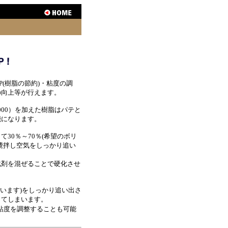
(樹脂の節約)・粘度の調
の向上等が行えます。
1000）を加えた樹脂はパテと
能になります。
て30％～70％(希望のボリ
攪拌し空気をしっかり追い
化剤を混ぜることで硬化させ
ています)をしっかり追い出さ
ってしまいます。
粘度を調整することも可能