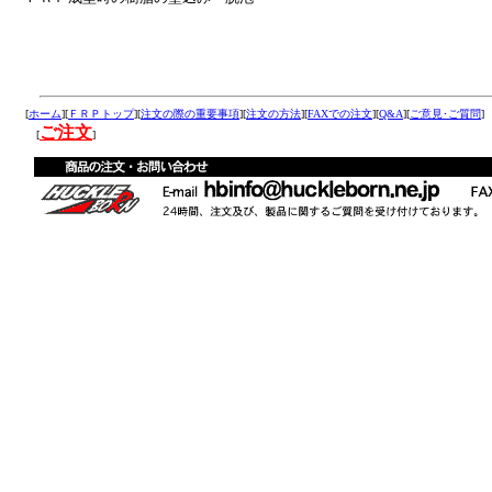
余白
余白
余白
[
ホーム
][
ＦＲＰトップ
][
注文の際の重要事項
][
注文の方法
][
FAXでの注文
][
Q&A
][
ご意見･ご質問
ご注文
[
]