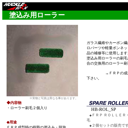
余白
塗込み用ローラー
ガラス繊維やカーボン繊
ロパーツや軽量ボンネッ
品の補修等に使用します
塗込み用ローラーの刷毛
合の交換用のローラー刷
→ＦＲＰの成型
下さい。
※実物と写真は異なる事があります。
◆内容物
・ローラー刷毛２個入り
HB-ROL_SP
ＦＲＰ ＲＯＬＬＥＲ
◆
毛
◆用途
２個セットの販売で
◆
ＦＲＰ成型時の樹脂の塗込み・脱泡