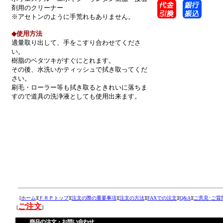
剤用のクリーナー
※アセトンのように手荒れもありません。
◆使用方法
余白
適量取り出して、手をこすり合わせてくださ
い。
余白
樹脂のベタツキがすぐにとれます。
余白
その後、水洗いかティッシュで拭き取ってくだ
余白
さい。
余白
刷毛・ローラー等も拭き取るときれいに落ちま
余白
すので道具の洗浄液としても使用出来ます。
余白
余白
余白
余白
余白
余白
余白
余
[
ホーム
][
ＦＲＰトップ
][
注文の際の重要事項
][
注文の方法
][
FAXでの注文
][
Q&A
][
ご意見･ご質
ご注文
[
]