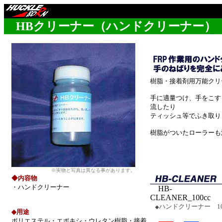
余白
HBクリーナー（ハンドクリーナー）
樹脂・接着剤用万能クリ
手に適量つけ、手をこす
流したり
ティッシュ等でふき取り
樹脂がついたローラーも
※実物と写真は異なる事があります。
◆内容物
・ハンドクリーナー
HB-
CLEANER_100cc
ハンドクリーナー 10
◆
◆用途
余白
ポリエステル・エポキシ・ウレタン樹脂・接着