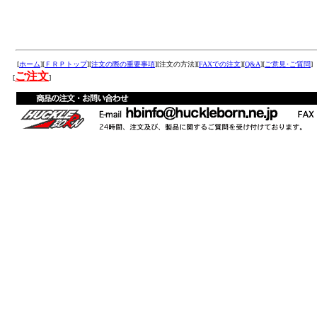
余白
余白
余
[
ホーム
][
ＦＲＰトップ
][
注文の際の重要事項
][注文の方法][
FAXでの注文
][
Q&A
][
ご意見･ご質問
]
ご注文
[
]