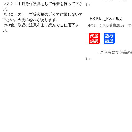
マスク・手袋等保護具をして作業を行って下さ
す。
い。
タバコ・ストーブ等火気の近くで作業しないで
FRP kit_FX20kg
下さい。火災の恐れがあります。
その他、取説の注意をよく読んでご使用下さ
樹脂20kg 
◆フレキシブル
い。
→こちらにて備品の単
す。
余白
余白
余白
余白
余白
余白
余白
余白
余白
余白