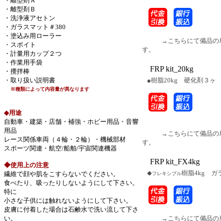
・離型剤Ａ
・離型剤Ｂ
・洗浄液アセトン
・ガラスマット＃380
・塗込み用ローラー
→こちらにて備品の単
・スポイト
す。
・計量用カップ２つ
余白
・作業用手袋
FRP kit_20kg
・攪拌棒
・取り扱い説明書
樹脂20kg 硬化剤３ヶ 
◆
※種類によって内容量が異なります
◆用途
自動車・建築・店舗・補強・ホビー用品・音響
用品
→こちらにて備品の単
レース関係車両（４輪・２輪）・機械部材
す。
スポーツ関連・航空/船舶/宇宙関連機器
余白
FRP kit_FX4kg
◆使用上の注意
樹脂4kg ガ
繊維で顔や肌をこすらないでください。
◆フレキシブル
食べたり、吸ったりしないようにして下さい。
特に
小さな子供には触れないようにして下さい。
皮膚に付着した場合は石鹸水で洗い流して下さ
い。
→こちらにて備品の単