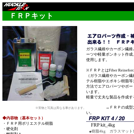
余白
ＦＲＰキット
ガラス繊維やカーボン繊維
ーツや軽量ボンネット作成
使用します。
※ＦＲＰとはFiber Reinefor
（ガラス繊維やカーボン繊
テル樹脂やエポキシ樹脂等
方法でエアロパーツやボー
います。
軽量で丈夫な製品を作成す
→ＦＲＰの成型方
※実物と写真は異なる事があります。
い。
◆内容物（基本セット）
・ＦＲＰ用ポリエステル樹脂
FRP kit_4kg
・硬化剤
樹脂4kg ガラスマット1
◆