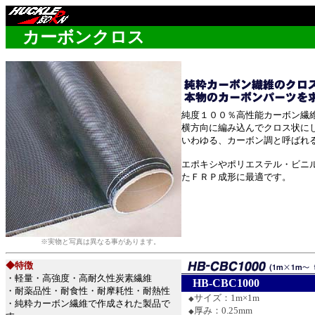
余白
カーボンクロス
純度１００％高性能カーボン繊
横方向に編み込んでクロス状に
いわゆる、カーボン調と呼ばれ
エポキシやポリエステル・ビニ
たＦＲＰ成形に最適です。
※実物と写真は異なる事があります。
◆特徴
・軽量・高強度・高耐久性炭素繊維
HB-CBC1000
・耐薬品性・耐食性・耐摩耗性・耐熱性
サイズ：1m×1m
◆
・純粋カーボン繊維で作成された製品で
厚み：0.25mm
◆