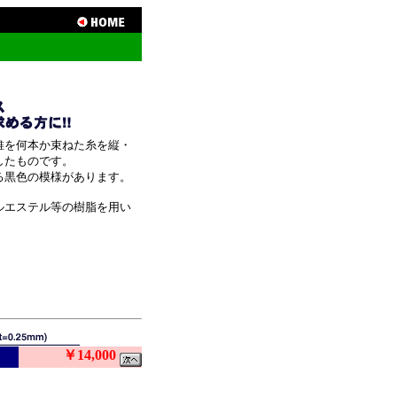
維を何本か束ねた糸を縦・
したものです。
る黒色の模様があります。
ルエステル等の樹脂を用い
￥14,000