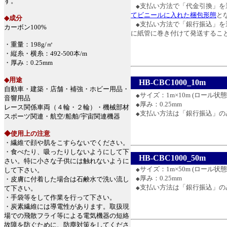
す。
支払い方法で「代金引換」を
◆
てビニールに入れた梱包形態
と
◆成分
支払い方法で「銀行振込」を
◆
カーボン100%
に紙管に巻き付けて発送するこ
・重量：198g/㎡
余白
・縦糸・横糸：492-500本/m
・厚み：0.25mm
◆用途
HB-CBC1000_10m
自動車・建築・店舗・補強・ホビー用品・
サイズ：1m×10m (ロール
◆
音響用品
厚み：0.25mm
◆
レース関係車両（４輪・２輪）・機械部材
支払い方法は「銀行振込」の
◆
スポーツ関連・航空/船舶/宇宙関連機器
余白
白
◆使用上の注意
・繊維で顔や肌をこすらないでください。
・食べたり、吸ったりしないようにして下
HB-CBC1000_50m
さい。特に小さな子供には触れないように
サイズ：1m×50m (ロール
して下さい。
◆
厚み：0.25mm
・皮膚に付着した場合は石鹸水で洗い流し
◆
支払い方法は「銀行振込」の
て下さい。
◆
・手袋等をして作業を行って下さい。
余白
白
・炭素繊維には導電性があります。取扱現
場での飛散フライ等による電気機器の短絡
故障を防ぐために、防塵対策をしてくださ